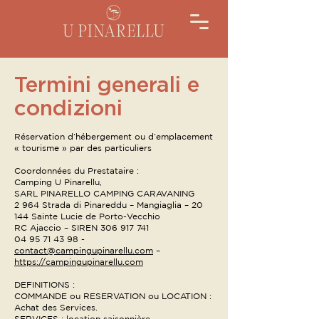
Termini generali e
condizioni
Réservation d’hébergement ou d’emplacement
« tourisme » par des particuliers
Coordonnées du Prestataire :
Camping U Pinarellu,
SARL PINARELLO CAMPING CARAVANING
2 964 Strada di Pinareddu – Mangiaglia – 20
144 Sainte Lucie de Porto-Vecchio
RC Ajaccio – SIREN 306 917 741
04 95 71 43 98 -
contact@campingupinarellu.com
–
https://campingupinarellu.com
DEFINITIONS :
COMMANDE ou RESERVATION ou LOCATION :
Achat des Services.
SERVICES : location saisonnière