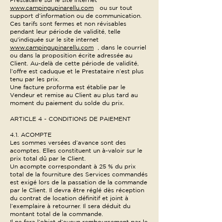
www.campingupinarellu.com
ou sur tout
support d’information ou de communication.
Ces tarifs sont fermes et non révisables
pendant leur période de validité, telle
qu'indiquée sur le site internet
www.campingupinarellu.com
, dans le courriel
ou dans la proposition écrite adressée au
Client. Au-delà de cette période de validité,
l’offre est caduque et le Prestataire n’est plus
tenu par les prix.
Une facture proforma est établie par le
Vendeur et remise au Client au plus tard au
moment du paiement du solde du prix.
ARTICLE 4 - CONDITIONS DE PAIEMENT
4.1. ACOMPTE
Les sommes versées d’avance sont des
acomptes. Elles constituent un à-valoir sur le
prix total dû par le Client.
Un acompte correspondant à 25 % du prix
total de la fourniture des Services commandés
est exigé lors de la passation de la commande
par le Client. Il devra être réglé dès réception
du contrat de location définitif et joint à
l’exemplaire à retourner. Il sera déduit du
montant total de la commande.
Il ne fera l’objet d’aucun remboursement par le