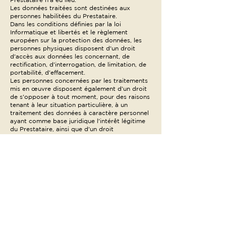
Les données traitées sont destinées aux
personnes habilitées du Prestataire.
Dans les conditions définies par la loi
Informatique et libertés et le règlement
européen sur la protection des données, les
personnes physiques disposent d'un droit
d'accès aux données les concernant, de
rectification, d'interrogation, de limitation, de
portabilité, d'effacement.
Les personnes concernées par les traitements
mis en œuvre disposent également d'un droit
de s'opposer à tout moment, pour des raisons
tenant à leur situation particulière, à un
traitement des données à caractère personnel
ayant comme base juridique l'intérêt légitime
du Prestataire, ainsi que d'un droit
d'opposition à la prospection commerciale.
Elles disposent également du droit de définir
des directives générales et particulières
définissant la manière dont elles entendent que
soient exercés, après leur décès, les droits
mentionnés ci-dessus
- par courrier électronique à l'adresse
suivante :
contact@campingupinarellu.com
- ou par courrier postal à l'adresse suivante :
Camping U Pinarellu, 2964 Strada di
Pinareddu – Mangiaglia – 20144 Sainte Lucie
de Porto-Vecchio, accompagné d’une copie