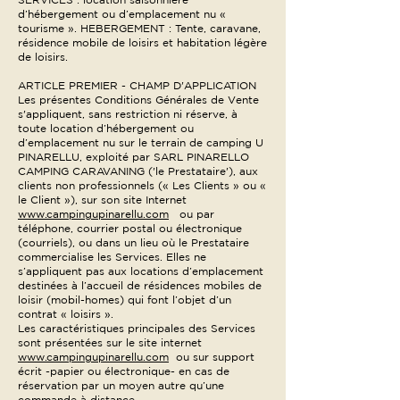
d’hébergement ou d’emplacement nu «
tourisme ». HEBERGEMENT : Tente, caravane,
résidence mobile de loisirs et habitation légère
de loisirs.
ARTICLE PREMIER - CHAMP D'APPLICATION
Les présentes Conditions Générales de Vente
s'appliquent, sans restriction ni réserve, à
toute location d’hébergement ou
d’emplacement nu sur le terrain de camping U
PINARELLU, exploité par SARL PINARELLO
CAMPING CARAVANING ('le Prestataire'), aux
clients non professionnels (« Les Clients » ou «
le Client »), sur son site Internet
www.campingupinarellu.com
ou par
téléphone, courrier postal ou électronique
(courriels), ou dans un lieu où le Prestataire
commercialise les Services. Elles ne
s’appliquent pas aux locations d’emplacement
destinées à l’accueil de résidences mobiles de
loisir (mobil-homes) qui font l’objet d’un
contrat « loisirs ».
Les caractéristiques principales des Services
sont présentées sur le site internet
www.campingupinarellu.com
ou sur support
écrit -papier ou électronique- en cas de
réservation par un moyen autre qu’une
commande à distance.