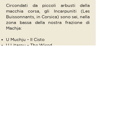
Circondati da piccoli arbusti della
macchia corsa, gli Incarpuniti (Les
Buissonnants, in Corsica) sono sei, nella
zona bassa della nostra frazione di
Machja:
U Muchju – Il Cisto
U Litarnu – The Wired
U Sambucu – Sambuco
U Liaboscu – Il caprifoglio
U Sundaru – Il lentisco
U Lignulanu – Le Laurentin
Per i nostri affezionati clienti, non
esitate a chiederci il vostro chalet
preferito! Faremo tutto il possibile per
soddisfarti.
...situato in zona
A MACHJA