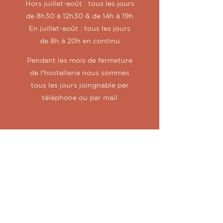
Hors juillet-août : tous les jours
de 8h30 à 12h30 & de 14h à 19h
En juillet-août : tous les jours
de 8h à 20h en continu
Pendant les mois de fermeture
de l'hostellerie nous sommes
tous les jours joingnable par
téléphone ou par mail