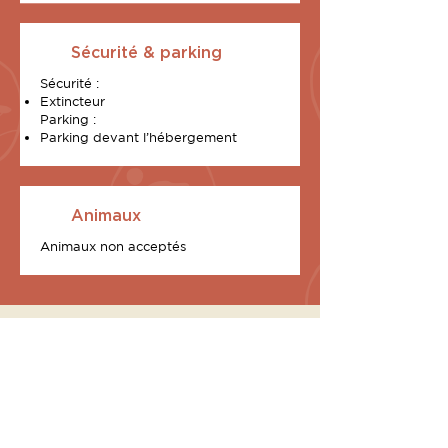
Sécurité & parking
Sécurité :
Extincteur
Parking :
Parking devant l’hébergement
Animaux
Animaux non acceptés
2 exklusive Chalets
stehen zu Ihrer
Verfügung
I Sunnioni (Les Oniriques, auf Korsika)