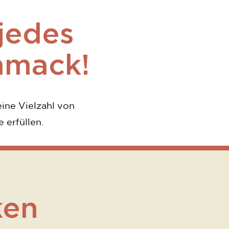
 jedes
hmack!
ine Vielzahl von
 erfüllen.
ken