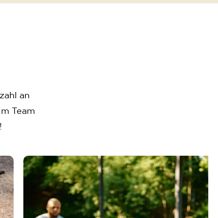
zahl an
, im Team
!