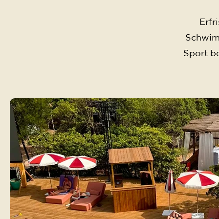
Erfr
Schwimm
Sport b