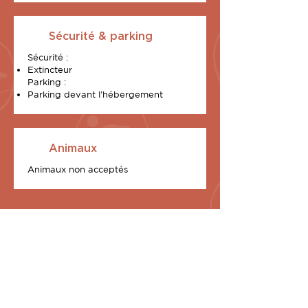
Sécurité & parking
Sécurité :
Extincteur
Parking :
Parking devant l’hébergement
Animaux
Animaux non acceptés
2 exklusive Chalets
stehen zu Ihrer
Verfügung
I Sunnioni (Les Oniriques, auf Korsika)