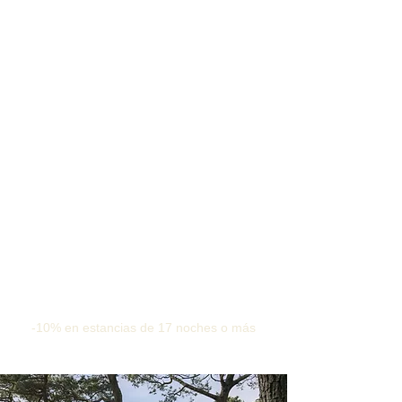
-10% en estancias de 17 noches o más