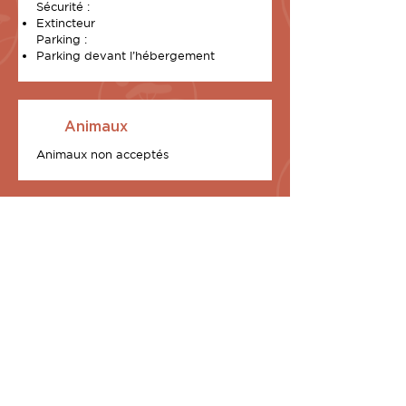
Sécurité :
Extincteur
Parking :
Parking devant l’hébergement
Animaux
Animaux non acceptés
2 chalets exclusivos a
tu disposición
Dotados de una terraza de 70 m2 y de
una azotea excepcional hecha a medida,
I Sunnioni (Les Oniriques, en Córcega)
son dos en nuestro barrio de U Stagnu
y cada uno es la promesa de un sueño
despierto: