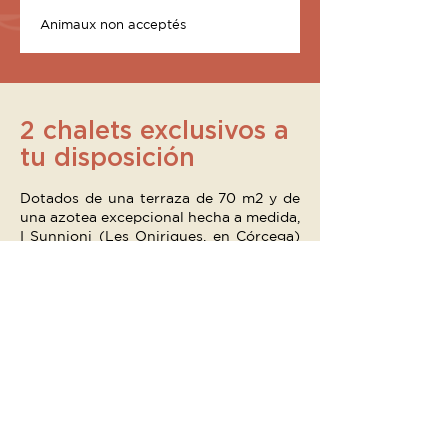
Animaux non acceptés
2 chalets exclusivos a
tu disposición
Dotados de una terraza de 70 m2 y de
una azotea excepcional hecha a medida,
I Sunnioni (Les Oniriques, en Córcega)
son dos en nuestro barrio de U Stagnu
y cada uno es la promesa de un sueño
despierto:
U Tramonti – La puesta de sol
U Baroni inalpacatu – El barón
encaramado
¡No dudes en preguntarnos qué chalet
prefieres! Haremos todo lo posible para
satisfacerle.