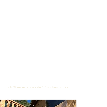
-10% en estancias de 17 noches o más