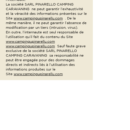
La société SARL PINARELLO CAMPING
CARAVANING ne peut garantir l’exhaustivité
et la véracité des informations présentes sur le
Site
www.campingupinarellu.com
. De la
même manière, il ne peut garantir l’absence de
modification par un tiers (intrusion, virus).
En outre, l’internaute est seul responsable de
l’utilisation qu’il fait du contenu du Site
www.campingupinarellu.com
www.campingupinarellu.com
Sauf faute grave
exclusive de la société SARL PINARELLO
CAMPING CARAVANING sa responsabilité ne
peut être engagée pour des dommages
directs et indirects liés à l’utilisation des
informations produites sur le
Site
www.campingupinarellu.com
LOI APPLICABLE ET COMPETENCE
JUDICIAIRE
L’ensemble des informations diffusé sur le
Site
www.campingupinarellu.com
et
l’utilisation qui en est faite sont soumis
exclusivement au droit français. Seuls les
tribunaux relevant du ressort de la Cour
d’Appel de Pau: sont compétents pour
connaître des éventuels litiges liés à
l’utilisation du
Site
www.campingupinarellu.com