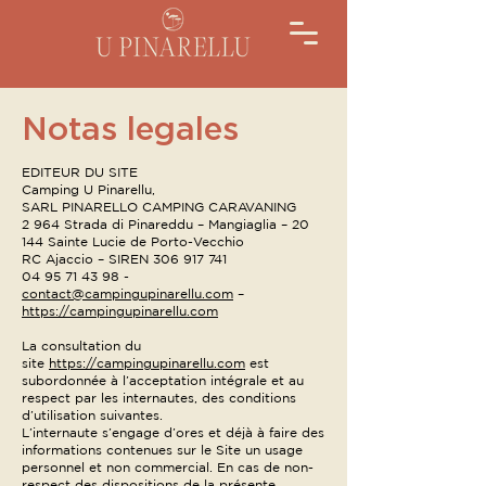
Notas legales
EDITEUR DU SITE
Camping U Pinarellu,
SARL PINARELLO CAMPING CARAVANING
2 964 Strada di Pinareddu – Mangiaglia – 20
144 Sainte Lucie de Porto-Vecchio
RC Ajaccio – SIREN 306 917 741
04 95 71 43 98 -
contact@campingupinarellu.com
–
https://campingupinarellu.com
La consultation du
site
https://campingupinarellu.com
est
subordonnée à l’acceptation intégrale et au
respect par les internautes, des conditions
d’utilisation suivantes.
L’internaute s’engage d’ores et déjà à faire des
informations contenues sur le Site un usage
personnel et non commercial. En cas de non-
respect des dispositions de la présente