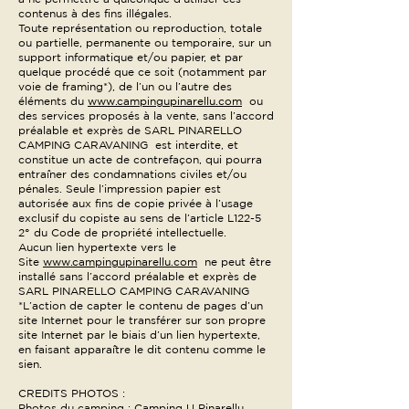
contenus à des fins illégales.
Toute représentation ou reproduction, totale
ou partielle, permanente ou temporaire, sur un
support informatique et/ou papier, et par
quelque procédé que ce soit (notamment par
voie de framing*), de l’un ou l’autre des
éléments du
www.campingupinarellu.com
ou
des services proposés à la vente, sans l’accord
préalable et exprès de SARL PINARELLO
CAMPING CARAVANING est interdite, et
constitue un acte de contrefaçon, qui pourra
entraîner des condamnations civiles et/ou
pénales. Seule l’impression papier est
autorisée aux fins de copie privée à l’usage
exclusif du copiste au sens de l’article L122-5
2° du Code de propriété intellectuelle.
Aucun lien hypertexte vers le
Site
www.campingupinarellu.com
ne peut être
installé sans l’accord préalable et exprès de
SARL PINARELLO CAMPING CARAVANING
*L’action de capter le contenu de pages d’un
site Internet pour le transférer sur son propre
site Internet par le biais d’un lien hypertexte,
en faisant apparaître le dit contenu comme le
sien.
CREDITS PHOTOS :
Photos du camping : Camping U Pinarellu