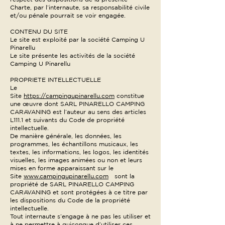
Charte, par l’internaute, sa responsabilité civile
et/ou pénale pourrait se voir engagée.
CONTENU DU SITE
Le site est exploité par la société Camping U
Pinarellu
Le site présente les activités de la société
Camping U Pinarellu
PROPRIETE INTELLECTUELLE
Le
Site
https://campingupinarellu.com
constitue
une œuvre dont SARL PINARELLO CAMPING
CARAVANING est l’auteur au sens des articles
L111.1 et suivants du Code de propriété
intellectuelle.
De manière générale, les données, les
programmes, les échantillons musicaux, les
textes, les informations, les logos, les identités
visuelles, les images animées ou non et leurs
mises en forme apparaissant sur le
Site
www.campingupinarellu.com
sont la
propriété de SARL PINARELLO CAMPING
CARAVANING et sont protégées à ce titre par
les dispositions du Code de la propriété
intellectuelle.
Tout internaute s’engage à ne pas les utiliser et
à ne permettre à quiconque d’utiliser ces