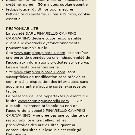
système, durée = 30 minutes, cookie essentiel
fedops.logger.X : Utilisé pour mesurer
l'efficacité du système, durée = 12 mois, cookie
essentiel
RESPONSABILITE
La société SARL PINARELLO CAMPING
CARAVANING décline toute responsabilité
quant aux éventuels dysfonctionnements
pouvant survenir sur le
Site
www.campingupinarellu.com
et entraîner
une perte de données ou une indisponibilité de
l’accès aux informations produites sur celui-ci.
Les éléments présentés sur le
Site
www.campingupinarellu.com
sont
susceptibles de modification sans préavis et
sont mis à la disposition des internautes, sans
aucune garantie d’aucune sorte, expresse ou
tacite.
La présence de liens hypertextes présents sur
le site
www.campingupinarellu.com
– Quel
que soit l’existence préalable ou non de
l’accord de la société PINARELLO CAMPING
CARAVANING – ne crée pas une solidarité de
responsabilité entre celle-ci et les
propriétaires des autres sites, quant au
contenu des sites sur lesquels est redirigé
l’internaute.