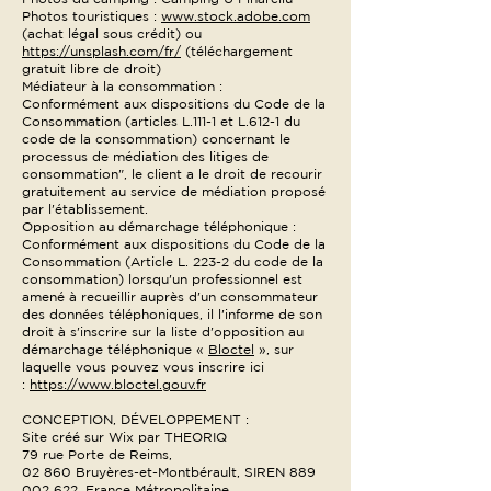
Photos touristiques :
www.stock.adobe.com
(achat légal sous crédit) ou
https://unsplash.com/fr/
(téléchargement
gratuit libre de droit)
Médiateur à la consommation :
Conformément aux dispositions du Code de la
Consommation (articles L.111-1 et L.612-1 du
code de la consommation) concernant le
processus de médiation des litiges de
consommation", le client a le droit de recourir
gratuitement au service de médiation proposé
par l'établissement.
Opposition au démarchage téléphonique :
Conformément aux dispositions du Code de la
Consommation (Article L. 223-2 du code de la
consommation) lorsqu'un professionnel est
amené à recueillir auprès d'un consommateur
des données téléphoniques, il l'informe de son
droit à s'inscrire sur la liste d'opposition au
démarchage téléphonique «
Bloctel
», sur
laquelle vous pouvez vous inscrire ici
:
https://www.bloctel.gouv.fr
CONCEPTION, DÉVELOPPEMENT :
Site créé sur Wix par THEORIQ
79 rue Porte de Reims,
02 860 Bruyères-et-Montbérault, SIREN
889
002 622
, France Métropolitaine.